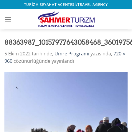
İçeriğe
TURIZM SEYAHAT ACENTESI/TRAVEL AGENCY
atla
88363987_10157977643058468_3601975
5 Ekim 2022
tarihinde,
Umre Programı
yazısında,
720 ×
960
çözünürlüğünde yayınlandı