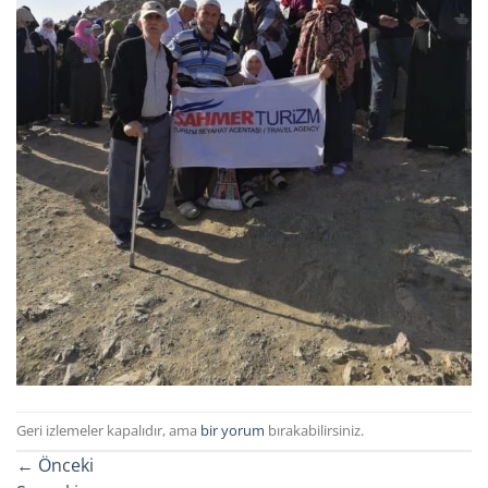
Geri izlemeler kapalıdır, ama
bir yorum
bırakabilirsiniz.
←
Önceki